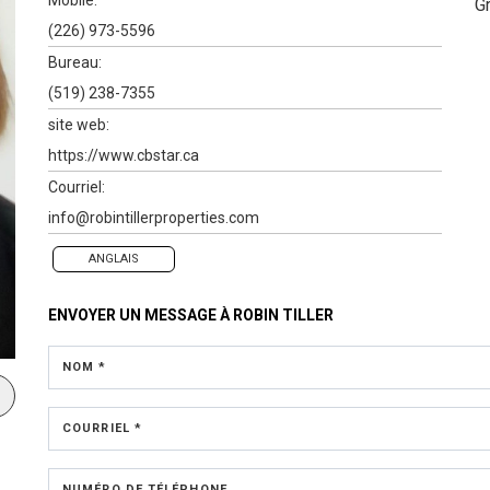
G
(226) 973-5596
Bureau:
(519) 238-7355
site web:
https://www.cbstar.ca
Courriel:
info@robintillerproperties.com
ANGLAIS
ENVOYER UN MESSAGE À
ROBIN TILLER
NOM *
COURRIEL *
NUMÉRO DE TÉLÉPHONE